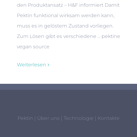
den Produktansatz – H&F informiert Damit
Pektin funktional wirksam werden kann,
muss es in gelöstem Zustand vorliegen.
Zum Lösen gibt es verschiedene ... pektine
vegan source
Weiterlesen
Pektin
|
Über uns
|
Technologie
|
Kontakte