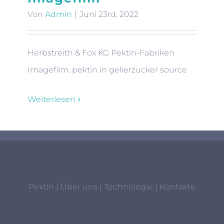
Von
Admin
|
Juni 23rd, 2022
Herbstreith & Fox KG Pektin-Fabriken
Imagefilm. pektin in gelierzucker source
Weiterlesen
Pektin
|
Über uns
|
Technologie
|
Kontakte