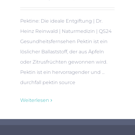
Pektine: Die ideale Entgiftung | Dr.
Heinz Reinwald | Naturmedizin | QS24
Gesundheitsfernsehen Pektin ist ein
löslicher Ballaststoff, der aus Äpfeln
oder Zitrusfrüchten gewonnen wird.
Pektin ist ein hervorragender und ...
durchfall pektin source
Weiterlesen