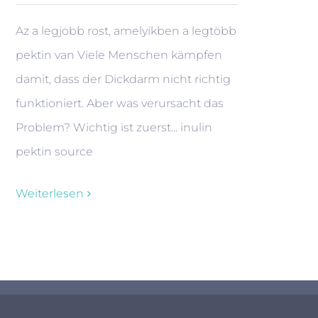
Az a legjobb rost, amelyikben a legtöbb
pektin van Viele Menschen kämpfen
damit, dass der Dickdarm nicht richtig
funktioniert. Aber was verursacht das
Problem? Wichtig ist zuerst... inulin
pektin source
Weiterlesen