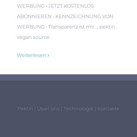
WERBUNG • JETZT KOSTENLOS
ABONNIEREN • KENNZEICHNUNG VON
WERBUNG • Transparenz ist mir ... pektin
vegan source
Weiterlesen
Pektin
|
Über uns
|
Technologie
|
Kontakte