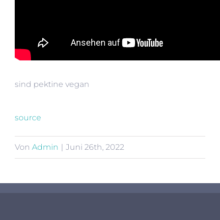
sind pektine vegan
source
Von
Admin
|
Juni 26th, 2022