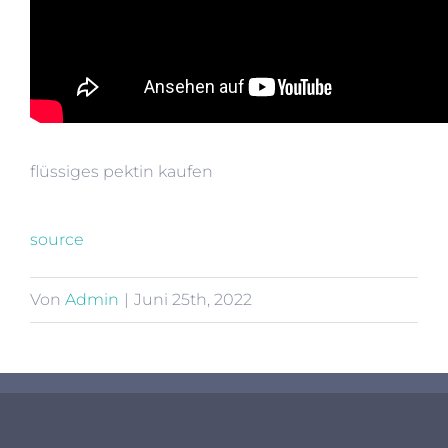
flüssiges pektin kaufen
source
Von
Admin
|
Juni 25th, 2022